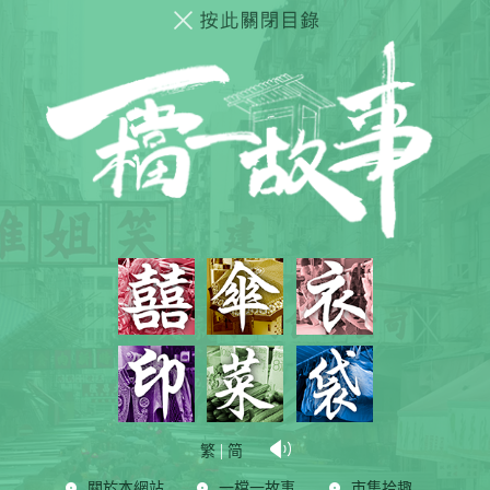
|
繁
简
關於本網站
一檔一故事
市集拾趣