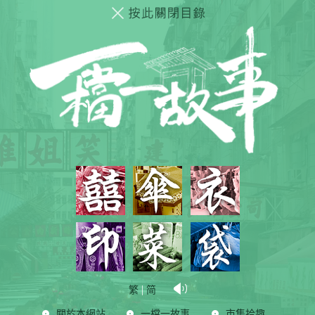
|
繁
简
關於本網站
一檔一故事
市集拾趣